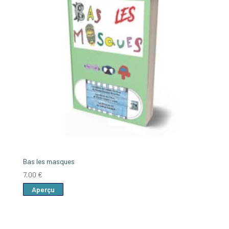
Bas les masques
7,00
€
Aperçu