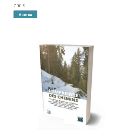
7,00
€
Aperçu