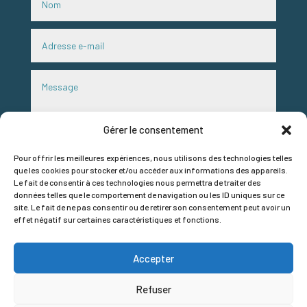
Gérer le consentement
Pour offrir les meilleures expériences, nous utilisons des technologies telles
que les cookies pour stocker et/ou accéder aux informations des appareils.
Le fait de consentir à ces technologies nous permettra de traiter des
RGPD
données telles que le comportement de navigation ou les ID uniques sur ce
site. Le fait de ne pas consentir ou de retirer son consentement peut avoir un
J'accepte que mes données de ce formulaire soient
effet négatif sur certaines caractéristiques et fonctions.
utilisées pour répondre à mon message. Par simple
demande par mail, nous pourrons supprimer vos données.
Accepter
Envoi
=
7 + 2
Refuser