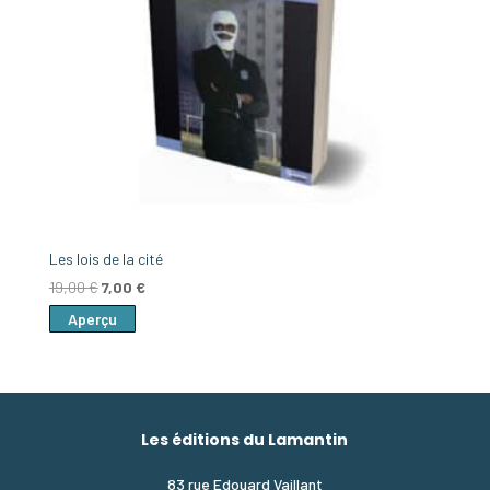
Les lois de la cité
Le
Le
19,00
€
7,00
€
prix
prix
Aperçu
initial
actuel
était :
est :
19,00 €.
7,00 €.
Les éditions du Lamantin
83 rue Edouard Vaillant