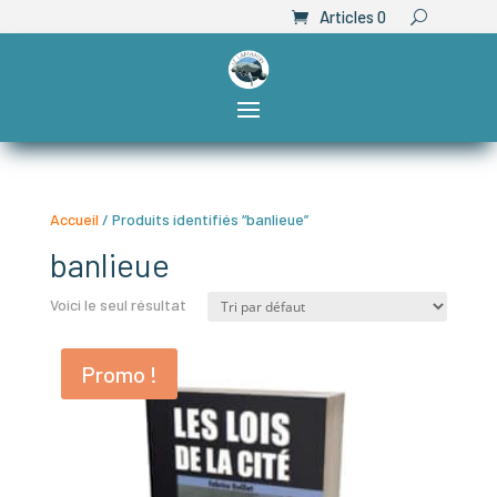
Articles 0
Accueil
/ Produits identifiés “banlieue”
banlieue
Voici le seul résultat
Promo !