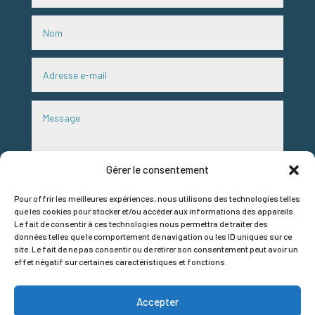
Gérer le consentement
Pour offrir les meilleures expériences, nous utilisons des technologies telles
que les cookies pour stocker et/ou accéder aux informations des appareils.
RGPD
Le fait de consentir à ces technologies nous permettra de traiter des
données telles que le comportement de navigation ou les ID uniques sur ce
J'accepte que mes données de ce formulaire soient
site. Le fait de ne pas consentir ou de retirer son consentement peut avoir un
utilisées pour répondre à mon message. Par simple
effet négatif sur certaines caractéristiques et fonctions.
demande par mail, nous pourrons supprimer vos données.
Accepter
Envoi
=
12 + 9