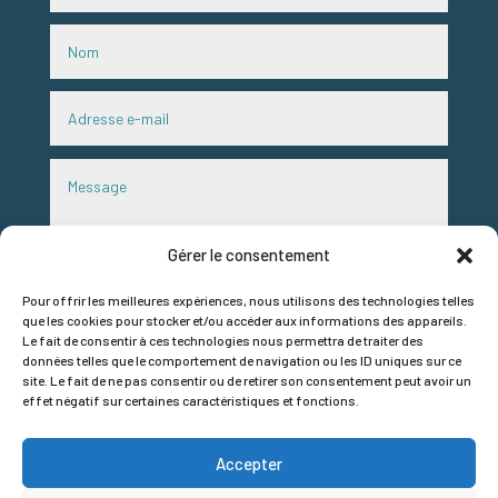
Gérer le consentement
Pour offrir les meilleures expériences, nous utilisons des technologies telles
que les cookies pour stocker et/ou accéder aux informations des appareils.
Le fait de consentir à ces technologies nous permettra de traiter des
RGPD
données telles que le comportement de navigation ou les ID uniques sur ce
site. Le fait de ne pas consentir ou de retirer son consentement peut avoir un
J'accepte que mes données de ce formulaire soient
effet négatif sur certaines caractéristiques et fonctions.
utilisées pour répondre à mon message. Par simple
demande par mail, nous pourrons supprimer vos données.
Accepter
Envoi
=
10 + 13